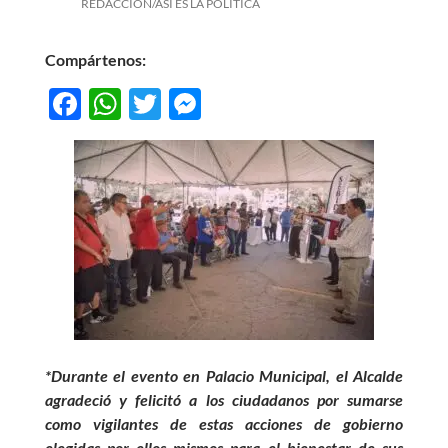
REDACCIÓN/ASÍ ES LA POLÍTICA
Compártenos:
F
W
T
M
ac
h
w
es
e
at
itt
se
b
s
er
n
o
A
g
o
p
er
k
p
*Durante el evento en Palacio Municipal, el Alcalde
agradeció y felicitó a los ciudadanos por sumarse
como vigilantes de estas acciones de gobierno
elegidas por ellos mismos para el bienestar de sus