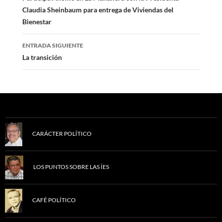
Claudia Sheinbaum para entrega de Viviendas del
entradas
Bienestar
ENTRADA SIGUIENTE
La transición
CARÁCTER POLÍTICO
LOS PUNTOS SOBRE LAS ÍES
CAFÉ POLÍTICO