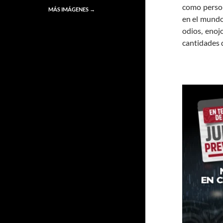
como perso
MÁS IMÁGENES
→
en el mundo
odios, enoj
cantidades