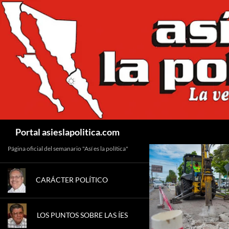
Saltar
al
contenido
Buscar
Portal asieslapolitica.com
Página oficial del semanario "Así es la política"
CARÁCTER POLÍTICO
LOS PUNTOS SOBRE LAS ÍES