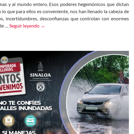
nas y al mundo entero. Esos poderes hegemónicos que dictan
 lo que para ellos es conveniente, nos han llenado la cabeza de
os, incertidumbres, desconfianzas que controlan con enormes
Sin memoria y con mucho odio
 de …
Seguir leyendo
→