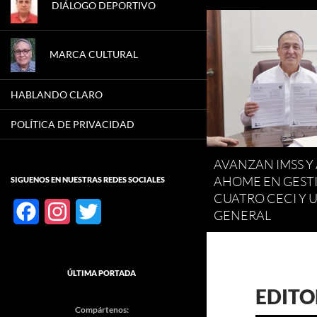
DIÁLOGO DEPORTIVO
MARCA CULTURAL
HABLANDO CLARO
POLÍTICA DE PRIVACIDAD
AVANZAN IMSS 
AHOME EN GESTI
SIGUENOS EN NUESTRAS REDES SOCIALES
CUATRO CECI Y 
F
I
T
GENERAL
a
n
w
c
s
i
ÚLTIMA PORTADA
e
t
t
EDITO
Compártenos:
b
a
t