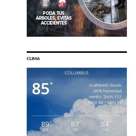
CLIMA
COLUMBUS
85
°
scattered clouds
66% humedad
viento: 2m/s ESE
MAX 88 • MIN 82
89
87
84
°
°
°
JUE
VIE
SAB