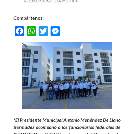
REDACCIÓN/ASÍ ES LA POLÍTICA
Compártenos:
F
W
T
M
ac
h
w
es
e
at
itt
se
b
s
er
n
o
A
g
o
p
er
k
p
*El Presidente Municipal Antonio Menéndez De Llano
Bermúdez acompañó a los funcionarios federales de