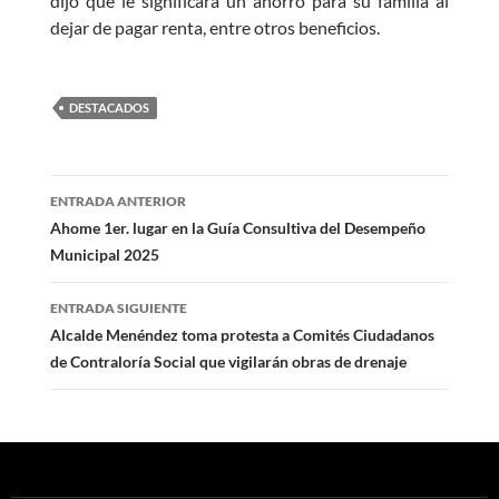
dijo que le significará un ahorro para su familia al
dejar de pagar renta, entre otros beneficios.
DESTACADOS
Navegación
ENTRADA ANTERIOR
de
Ahome 1er. lugar en la Guía Consultiva del Desempeño
Municipal 2025
entradas
ENTRADA SIGUIENTE
Alcalde Menéndez toma protesta a Comités Ciudadanos
de Contraloría Social que vigilarán obras de drenaje