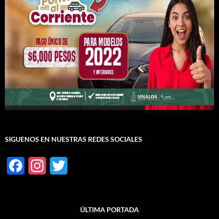
SIGUENOS EN NUESTRAS REDES SOCIALES
F
I
T
a
n
w
c
s
i
ÚLTIMA PORTADA
e
t
t