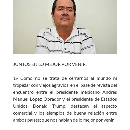
e
at
itt
se
b
s
er
n
o
A
g
o
p
er
k
p
JUNTOS EN LO MEJOR POR VENIR.
1.- Como no se trata de cerrarnos al mundo ni
tropezar con viejos agravios, en el pase de revista del
encuentro entre el presidente mexicano Andrés
Manuel López Obrador y el presidente de Estados
Unidos, Donald Trump, destacan el aspecto
comercial y los ejemplos de buena relación entre
ambos países; que nos hablan de lo mejor por venir.