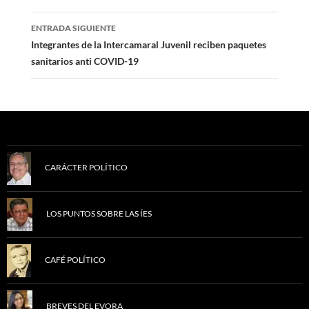
entradas
ENTRADA SIGUIENTE
Integrantes de la Intercamaral Juvenil reciben paquetes
sanitarios anti COVID-19
CARÁCTER POLÍTICO
LOS PUNTOS SOBRE LAS ÍES
CAFÉ POLÍTICO
BREVES DEL EVORA