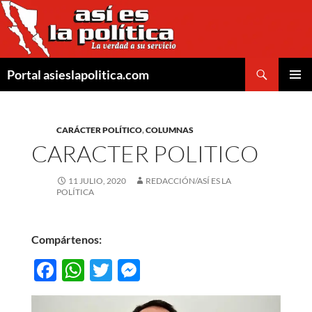
Saltar
al
contenido
Buscar
Portal asieslapolitica.com
MENÚ
PRINCI
CARÁCTER POLÍTICO
,
COLUMNAS
CARACTER POLITICO
11 JULIO, 2020
REDACCIÓN/ASÍ ES LA
POLÍTICA
Compártenos:
F
W
T
M
ac
h
w
es