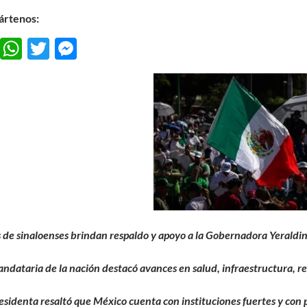
rtenos:
F
W
T
M
ac
h
w
es
e
at
itt
se
b
s
er
n
o
A
g
o
p
er
k
p
s de sinaloenses brindan respaldo y apoyo a la Gobernadora Yeraldi
andataria de la nación destacó avances en salud, infraestructura, re
residenta resaltó que México cuenta con instituciones fuertes y con p