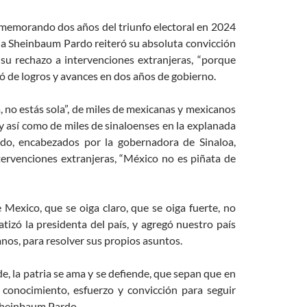
onmemorando dos años del triunfo electoral en 2024
dia Sheinbaum Pardo reiteró su absoluta convicción
su rechazo a intervenciones extranjeras, “porque
mó de logros y avances en dos años de gobierno.
 no estás sola”, de miles de mexicanas y mexicanos
 así como de miles de sinaloenses en la explanada
ado, encabezados por la gobernadora de Sinaloa,
ntervenciones extranjeras, “México no es piñata de
Mexico, que se oiga claro, que se oiga fuerte, no
atizó la presidenta del país, y agregó nuestro país
canos, para resolver sus propios asuntos.
e, la patria se ama y se defiende, que sepan que en
conocimiento, esfuerzo y convicción para seguir
 Sheinbaum Pardo.