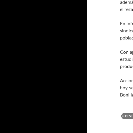
además
el rez
En inf
sindic
poblac
Con ap
estud
produc
Accion
hoy se
Bonill
DES