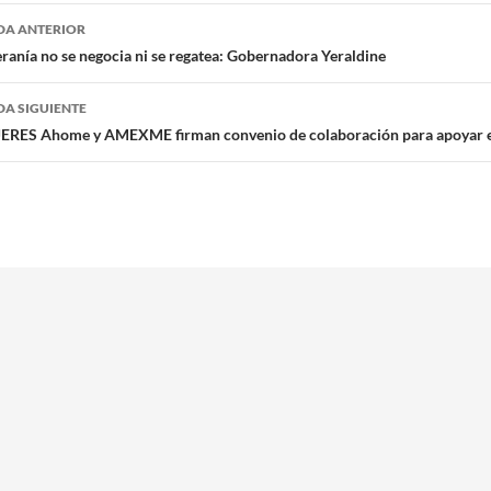
egación
DA ANTERIOR
eranía no se negocia ni se regatea: Gobernadora Yeraldine
radas
A SIGUIENTE
RES Ahome y AMEXME firman convenio de colaboración para apoyar 