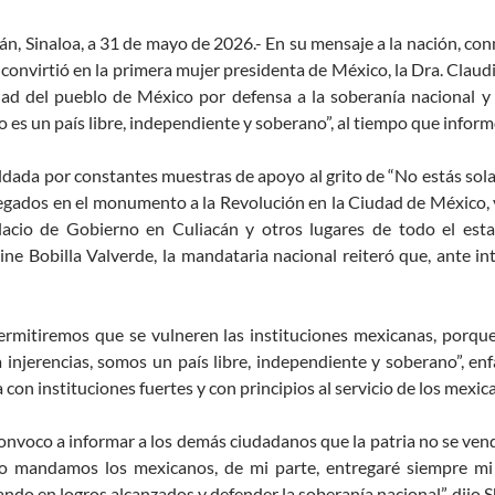
án, Sinaloa, a 31 de mayo de 2026.- En su mensaje a la nación, c
 convirtió en la primera mujer presidenta de México, la Dra. Clau
ad del pueblo de México por defensa a la soberanía nacional y 
 es un país libre, independiente y soberano”, al tiempo que infor
dada por constantes muestras de apoyo al grito de “No estás sola,
gados en el monumento a la Revolución en la Ciudad de México, y
lacio de Gobierno en Culiacán y otros lugares de todo el est
ine Bobilla Valverde, la mandataria nacional reiteró que, ante i
.
rmitiremos que se vulneren las instituciones mexicanas, porque 
 injerencias, somos un país libre, independiente y soberano”, enf
 con instituciones fuertes y con principios al servicio de los mexi
onvoco a informar a los demás ciudadanos que la patria no se vend
o mandamos los mexicanos, de mi parte, entregaré siempre mi 
ndo en logros alcanzados y defender la soberanía nacional”, dijo