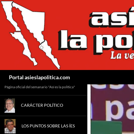
Saltar
al
contenido
Buscar
Portal asieslapolitica.com
Página oficial del semanario "Así es la política"
CARÁCTER POLÍTICO
LOS PUNTOS SOBRE LAS ÍES