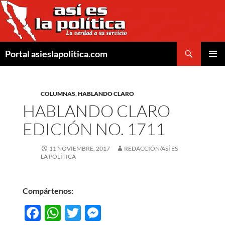
Saltar
al
contenido
Buscar
Portal asieslapolitica.com
MENÚ
PRINCI
COLUMNAS
,
HABLANDO CLARO
HABLANDO CLARO
EDICIÓN NO. 1711
11 NOVIEMBRE, 2017
REDACCIÓN/ASÍ ES
LA POLÍTICA
Compártenos:
F
W
T
M