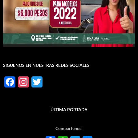
SIGUENOS EN NUESTRAS REDES SOCIALES
F
I
T
a
n
w
c
s
i
ÚLTIMA PORTADA
e
t
t
b
a
t
Compártenos:
o
g
e