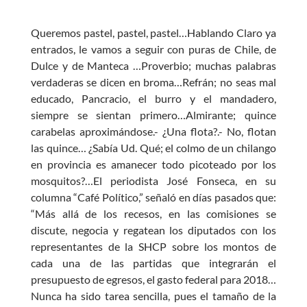
ac
h
w
es
e
at
itt
se
Queremos pastel, pastel, pastel…Hablando Claro ya
b
s
er
n
entrados, le vamos a seguir con puras de Chile, de
o
A
g
Dulce y de Manteca …Proverbio; muchas palabras
verdaderas se dicen en broma…Refrán; no seas mal
o
p
er
educado, Pancracio, el burro y el mandadero,
k
p
siempre se sientan primero…Almirante; quince
carabelas aproximándose.- ¿Una flota?.- No, flotan
las quince… ¿Sabía Ud. Qué; el colmo de un chilango
en provincia es amanecer todo picoteado por los
mosquitos?…El periodista José Fonseca, en su
columna “Café Político,” señaló en días pasados que:
“Más allá de los recesos, en las comisiones se
discute, negocia y regatean los diputados con los
representantes de la SHCP sobre los montos de
cada una de las partidas que integrarán el
presupuesto de egresos, el gasto federal para 2018…
Nunca ha sido tarea sencilla, pues el tamaño de la