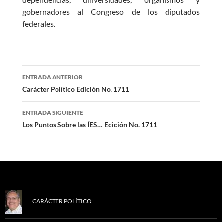
gobernadores al Congreso de los diputados
federales.
Navegación
ENTRADA ANTERIOR
de
Carácter Político Edición No. 1711
entradas
ENTRADA SIGUIENTE
Los Puntos Sobre las ÍES… Edición No. 1711
CARÁCTER POLÍTICO