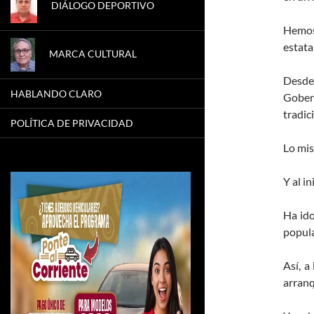
DIÁLOGO DEPORTIVO
Hemos
estata
MARCA CULTURAL
Desde
HABLANDO CLARO
Gobern
tradic
POLÍTICA DE PRIVACIDAD
Lo mis
Y al i
Ha ido
popula
Así, a
arranq