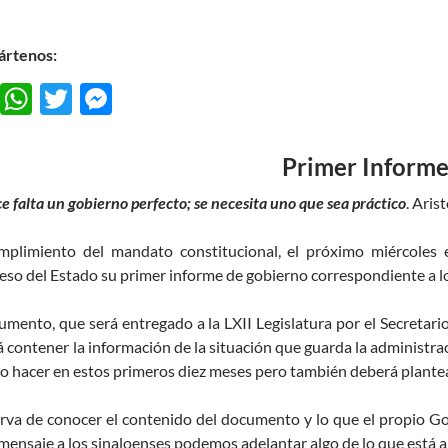
rtenos:
F
W
T
M
ac
h
w
es
e
at
itt
se
Primer Inform
b
s
er
n
e falta un gobierno perfecto; se necesita uno que sea práctico
. Aris
o
A
g
o
p
er
mplimiento del mandato constitucional, el próximo miércoles
so del Estado su primer informe de gobierno correspondiente a l
k
p
umento, que será entregado a la LXII Legislatura por el Secretar
 contener la información de la situación que guarda la administrac
o hacer en estos primeros diez meses pero también deberá plantea
erva de conocer el contenido del documento y lo que el propio 
mensaje a los sinaloenses podemos adelantar algo de lo que está a l