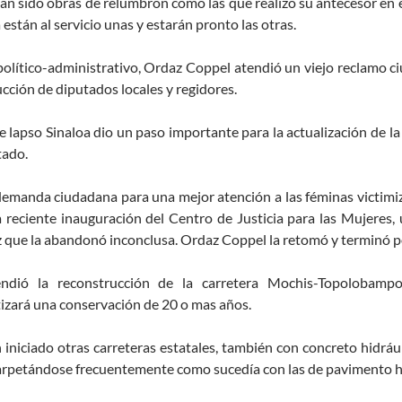
an sido obras de relumbrón como las que realizó su antecesor en e
 están al servicio unas y estarán pronto las otras.
político-administrativo, Ordaz Coppel atendió un viejo reclamo 
ucción de diputados locales y regidores.
e lapso Sinaloa dio un paso importante para la actualización de la 
tado.
emanda ciudadana para una mejor atención a las féminas victimiz
a reciente inauguración del Centro de Justicia para las Mujeres,
 que la abandonó inconclusa. Ordaz Coppel la retomó y terminó po
ndió la reconstrucción de la carretera Mochis-Topolobamp
izará una conservación de 20 o mas años.
 iniciado otras carreteras estatales, también con concreto hidrá
rpetándose frecuentemente como sucedía con las de pavimento hi