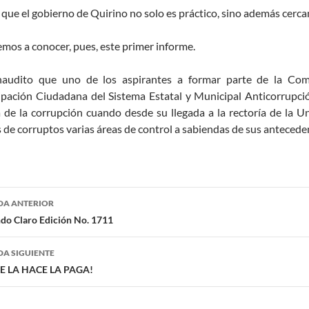
 que el gobierno de Quirino no solo es práctico, sino además cercan
mos a conocer, pues, este primer informe.
naudito que uno de los aspirantes a formar parte de la Co
ipación Ciudadana del Sistema Estatal y Municipal Anticorrupc
 de la corrupción cuando desde su llegada a la rectoría de la 
de corruptos varias áreas de control a sabiendas de sus antecede
egación
DA ANTERIOR
do Claro Edición No. 1711
radas
A SIGUIENTE
UE LA HACE LA PAGA!