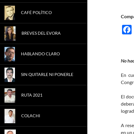
CAFÉ POLÍTICO
Compá
BREVES DEL EVORA
HABLANDO CLARO
No hac
SIN QUITARLE NI PONERLE
En cu
Congre
RUTA 2021
El doc
deberá
lograd
COLACHI
A res
en un 