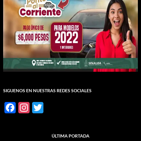
SIGUENOS EN NUESTRAS REDES SOCIALES
F
I
T
a
n
w
c
s
i
ÚLTIMA PORTADA