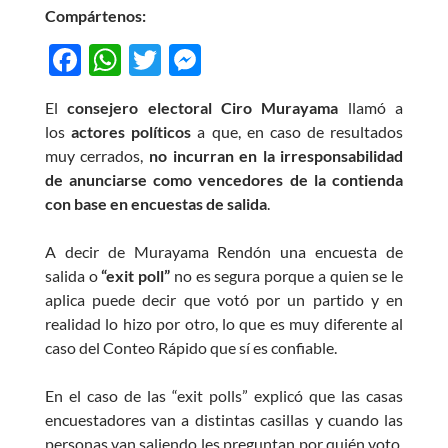
Compártenos:
F
W
T
M
ac
h
w
es
El
consejero electoral Ciro Murayama
llamó a
e
at
itt
se
los
actores políticos
a que, en caso de resultados
b
s
er
n
muy cerrados,
no incurran en la irresponsabilidad
o
A
g
de anunciarse como vencedores de la contienda
con base en encuestas de salida
.
o
p
er
k
p
A decir de Murayama Rendón una encuesta de
salida o
“exit poll”
no es segura porque a quien se le
aplica puede decir que votó por un partido y en
realidad lo hizo por otro, lo que es muy diferente al
caso del Conteo Rápido que sí es confiable.
En el caso de las “exit polls” explicó que las casas
encuestadores van a distintas casillas y cuando las
personas van saliendo les preguntan por quién voto,