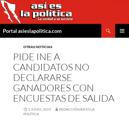
Saltar
al
contenido
Buscar
Portal asieslapolitica.com
MENÚ
PRINCI
OTRAS NOTICIAS
PIDE INE A
CANDIDATOS NO
DECLARARSE
GANADORES CON
ENCUESTAS DE SALIDA
5 JUNIO, 2015
REDACCIÓN/ASÍ ES LA
POLÍTICA