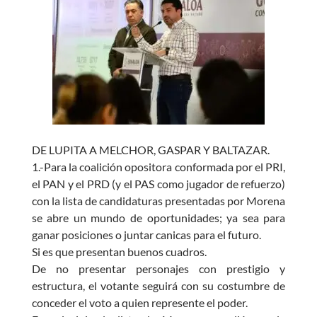
e
at
itt
se
b
s
er
n
o
A
g
o
p
er
k
p
DE LUPITA A MELCHOR, GASPAR Y BALTAZAR.
1.-Para la coalición opositora conformada por el PRI,
el PAN y el PRD (y el PAS como jugador de refuerzo)
con la lista de candidaturas presentadas por Morena
se abre un mundo de oportunidades; ya sea para
ganar posiciones o juntar canicas para el futuro.
Si es que presentan buenos cuadros.
De no presentar personajes con prestigio y
estructura, el votante seguirá con su costumbre de
conceder el voto a quien represente el poder.