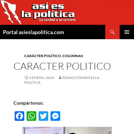
Saltar
al
contenido
Buscar
Portal asieslapolitica.com
MENÚ
PRINCI
CARÁCTER POLÍTICO
,
COLUMNAS
CARACTER POLITICO
6 ENERO, 2024
REDACCIÓN/ASÍ ES LA
POLÍTICA
Compártenos:
F
W
T
M
ac
h
w
es