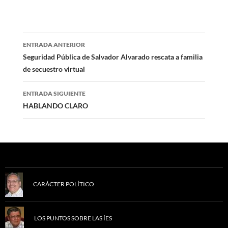
Navegación
ENTRADA ANTERIOR
de
Seguridad Pública de Salvador Alvarado rescata a familia
de secuestro virtual
entradas
ENTRADA SIGUIENTE
HABLANDO CLARO
CARÁCTER POLÍTICO
LOS PUNTOS SOBRE LAS ÍES