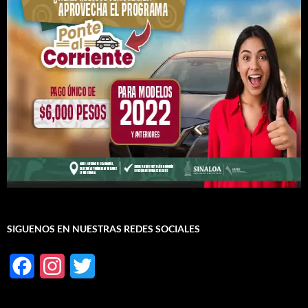
SIGUENOS EN NUESTRAS REDES SOCIALES
F
I
T
a
n
w