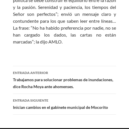
política se debe construir el equilibrio entre la razón
y la pasión. Serenidad y paciencia, los tiempos del
Señor son perfectos”; envió un mensaje claro y
contundente para los que saben leer entre líneas…
La frase: “No ha habido preferencia por nadie, no se
han cargado los dados, las cartas no están
marcadas”; la dijo AMLO.
Navegación
ENTRADA ANTERIOR
de
Trabajamos para solucionar problemas de inundaciones,
dice Rocha Moya ante ahomenses.
entradas
ENTRADA SIGUIENTE
Inician cambios en el gabinete municipal de Mocorito