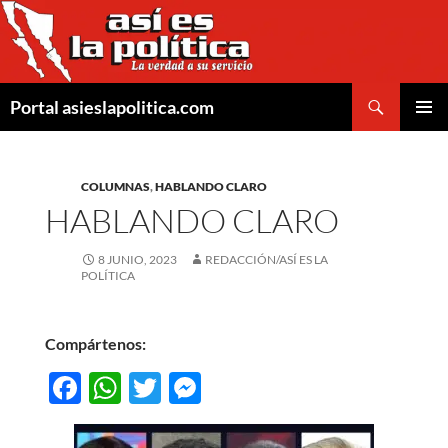
Saltar
al
contenido
Buscar
Portal asieslapolitica.com
MENÚ
PRINCI
COLUMNAS
,
HABLANDO CLARO
HABLANDO CLARO
8 JUNIO, 2023
REDACCIÓN/ASÍ ES LA
POLÍTICA
Compártenos:
F
W
T
M
ac
h
w
es