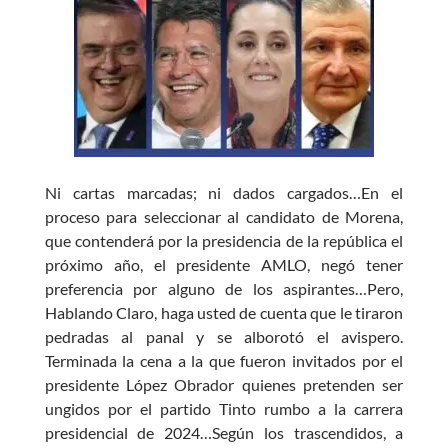
e
at
itt
se
b
s
er
n
o
A
g
o
p
er
k
p
Ni cartas marcadas; ni dados cargados…En el
proceso para seleccionar al candidato de Morena,
que contenderá por la presidencia de la república el
próximo año, el presidente AMLO, negó tener
preferencia por alguno de los aspirantes…Pero,
Hablando Claro, haga usted de cuenta que le tiraron
pedradas al panal y se alborotó el avispero.
Terminada la cena a la que fueron invitados por el
presidente López Obrador quienes pretenden ser
ungidos por el partido Tinto rumbo a la carrera
presidencial de 2024…Según los trascendidos, a