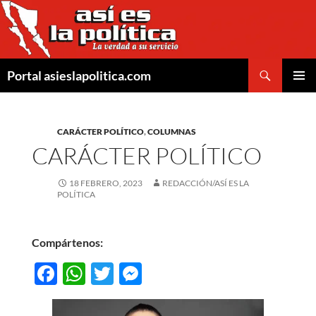
Saltar
al
contenido
Buscar
Portal asieslapolitica.com
MENÚ
PRINCI
CARÁCTER POLÍTICO
,
COLUMNAS
CARÁCTER POLÍTICO
18 FEBRERO, 2023
REDACCIÓN/ASÍ ES LA
POLÍTICA
Compártenos:
F
W
T
M
ac
h
w
es