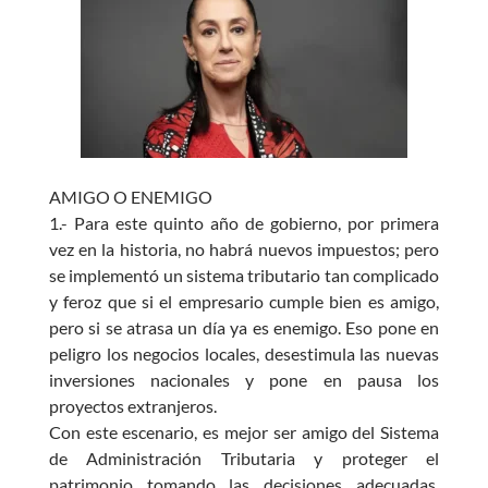
e
at
itt
se
b
s
er
n
o
A
g
o
p
er
k
p
AMIGO O ENEMIGO
1.- Para este quinto año de gobierno, por primera
vez en la historia, no habrá nuevos impuestos; pero
se implementó un sistema tributario tan complicado
y feroz que si el empresario cumple bien es amigo,
pero si se atrasa un día ya es enemigo. Eso pone en
peligro los negocios locales, desestimula las nuevas
inversiones nacionales y pone en pausa los
proyectos extranjeros.
Con este escenario, es mejor ser amigo del Sistema
de Administración Tributaria y proteger el
patrimonio tomando las decisiones adecuadas,