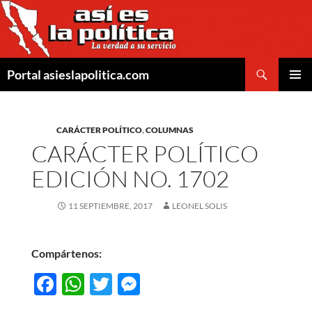
Saltar
al
contenido
Buscar
Portal asieslapolitica.com
MENÚ
PRINCI
CARÁCTER POLÍTICO
,
COLUMNAS
CARÁCTER POLÍTICO
EDICIÓN NO. 1702
11 SEPTIEMBRE, 2017
LEONEL SOLIS
Compártenos:
F
W
T
M
ac
h
w
es