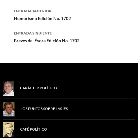
Navegación
ENTRADA ANTERIOR
de
Humorismo Edición No. 1702
entradas
ENTRADA SIGUIENTE
Breves del Évora Edición No. 1702
CARÁCTER POLÍTICO
LOS PUNTOS SOBRE LAS ÍES
CAFÉ POLÍTICO