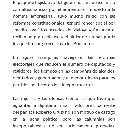
El paquete legislativo del gobierno sinaloense inició
e
at
itt
se
con altisonancias por el aumento al impuesto a la
b
s
er
n
nómina empresarial, tuvo mucho ruido con las
o
A
g
reformas constitucionales, generó rencor social por
“medio lavar” los pecados de Malova y, finalmente,
o
p
er
recibió un gran aplauso y el ulular de sirenas por la
k
p
ley que le otorga recursos a los Bomberos.
En aguas tranquilas navegaron las reformas
electorales que reducen el número de diputados y
regidores; los tiempos en las campañas de alcaldes,
diputados y gobernador y el menor dinero para los
partidos políticos en los tiempos muertos.
Las injurias y las ofensas (como las que tuvo que
aguantar la diputada Irma Tirado, principalmente
del panista Roberto Cruz) no son motivo de castigo
en la lucha política; pero las calumnias son
insoportables; si no son jurídicamente probadas,