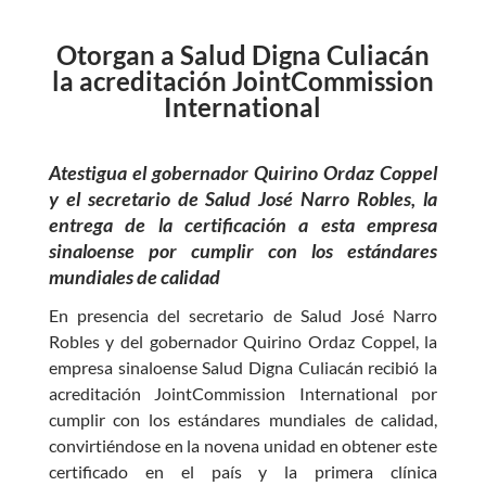
ac
h
w
es
e
at
itt
se
Otorgan a Salud Digna Culiacán
b
s
er
n
la acreditación JointCommission
o
A
International
g
o
p
er
Atestigua el gobernador Quirino Ordaz Coppel
k
p
y el secretario de Salud José Narro Robles, la
entrega de la certificación a esta empresa
sinaloense por cumplir con los estándares
mundiales de calidad
En presencia del secretario de Salud José Narro
Robles y del gobernador Quirino Ordaz Coppel, la
empresa sinaloense Salud Digna Culiacán recibió la
acreditación JointCommission International por
cumplir con los estándares mundiales de calidad,
convirtiéndose en la novena unidad en obtener este
certificado en el país y la primera clínica