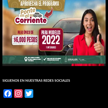
SIGUENOS EN NUESTRAS REDES SOCIALES
F
I
T
a
n
w