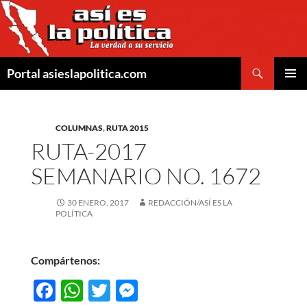
Saltar
al
contenido
Buscar
Portal asieslapolitica.com
MENÚ
PRINCI
COLUMNAS
,
RUTA 2015
RUTA-2017
SEMANARIO NO. 1672
30 ENERO, 2017
REDACCIÓN/ASÍ ES LA
POLÍTICA
Compártenos:
F
W
T
M