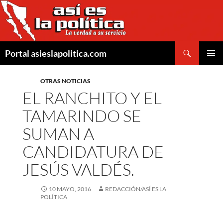
Saltar
al
contenido
Buscar
Portal asieslapolitica.com
MENÚ
PRINCI
OTRAS NOTICIAS
EL RANCHITO Y EL
TAMARINDO SE
SUMAN A
CANDIDATURA DE
JESÚS VALDÉS.
10 MAYO, 2016
REDACCIÓN/ASÍ ES LA
POLÍTICA