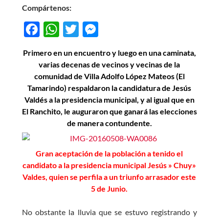
Compártenos:
F
W
T
M
ac
h
w
es
Primero en un encuentro y luego en una caminata,
e
at
itt
se
varias decenas de vecinos y vecinas de la
b
s
er
n
comunidad de Villa Adolfo López Mateos (El
o
A
g
Tamarindo) respaldaron la candidatura de Jesús
Valdés
a la presidencia municipal, y al igual que en
o
p
er
El Ranchito, le auguraron que ganará las elecciones
k
p
de manera contundente.
Gran aceptación de la población a tenido el
candidato a la presidencia municipal Jesús » Chuy»
Valdes, quien se perfila a un triunfo arrasador este
5 de Junio.
No obstante la lluvia que se estuvo registrando y