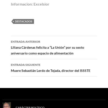
Informacion: Excelsior
DESTACADOS
Navegación
ENTRADA ANTERIOR
de
Liliana Cárdenas felicita a “La Unión” por su sexto
aniversario como espacio de alimentación
entradas
ENTRADA SIGUIENTE
Muere Sebastián Lerdo de Tejada, director del ISSSTE
CARÁCTER POLÍTICO