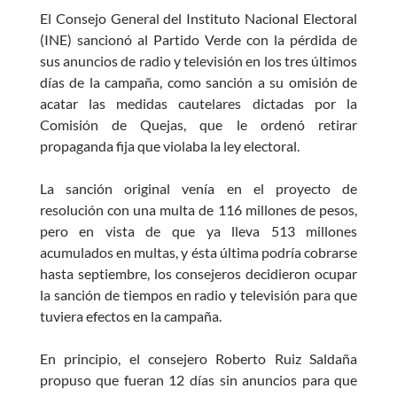
o
A
g
El Consejo General del Instituto Nacional Electoral
o
p
er
(INE) sancionó al Partido Verde con la pérdida de
k
p
sus anuncios de radio y televisión en los tres últimos
días de la campaña, como sanción a su omisión de
acatar las medidas cautelares dictadas por la
Comisión de Quejas, que le ordenó retirar
propaganda fija que violaba la ley electoral.
La sanción original venía en el proyecto de
resolución con una multa de 116 millones de pesos,
pero en vista de que ya lleva 513 millones
acumulados en multas, y ésta última podría cobrarse
hasta septiembre, los consejeros decidieron ocupar
la sanción de tiempos en radio y televisión para que
tuviera efectos en la campaña.
En principio, el consejero Roberto Ruiz Saldaña
propuso que fueran 12 días sin anuncios para que