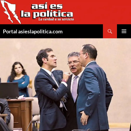
Saltar
al
contenido
Buscar
Portal asieslapolitica.com
MENÚ
PRINCI