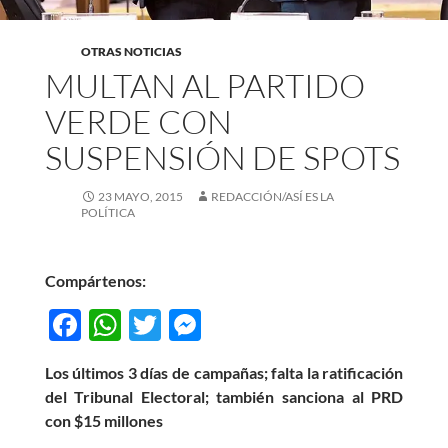
OTRAS NOTICIAS
MULTAN AL PARTIDO
VERDE CON
SUSPENSIÓN DE SPOTS
23 MAYO, 2015
REDACCIÓN/ASÍ ES LA
POLÍTICA
Compártenos:
F
W
T
M
ac
h
w
es
Los últimos 3 días de campañas; falta la ratificación
e
at
itt
se
del Tribunal Electoral; también sanciona al PRD
b
s
er
n
con $15 millones