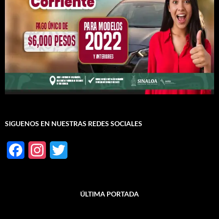
SIGUENOS EN NUESTRAS REDES SOCIALES
F
I
T
a
n
w
c
s
i
ÚLTIMA PORTADA
e
t
t