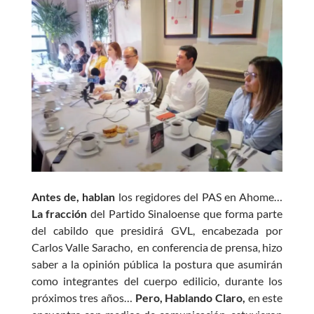
e
at
itt
se
b
s
er
n
o
A
g
o
p
er
k
p
Antes de, hablan
los regidores del PAS en Ahome…
La fracción
del Partido Sinaloense que forma parte
del cabildo que presidirá GVL, encabezada por
Carlos Valle Saracho, en conferencia de prensa, hizo
saber a la opinión pública la postura que asumirán
como integrantes del cuerpo edilicio, durante los
próximos tres años…
Pero, Hablando Claro,
en este