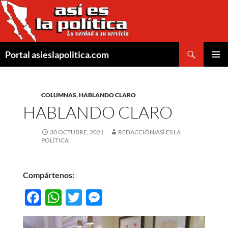
Saltar
al
contenido
Buscar
Portal asieslapolitica.com
MENÚ
PRINCI
COLUMNAS
,
HABLANDO CLARO
HABLANDO CLARO
30 OCTUBRE, 2021
REDACCIÓN/ASÍ ES LA
POLÍTICA
Compártenos:
F
W
T
M
ac
h
w
es