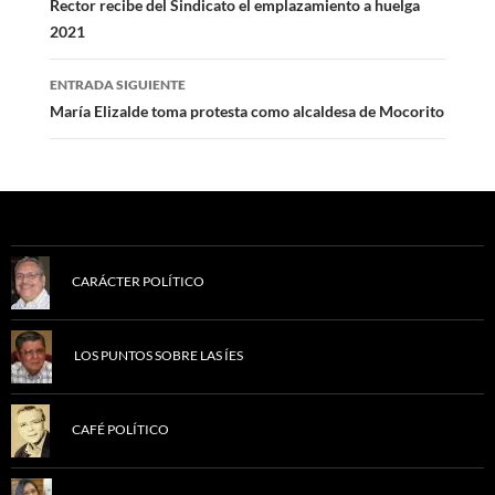
de
Rector recibe del Sindicato el emplazamiento a huelga
2021
entradas
ENTRADA SIGUIENTE
María Elizalde toma protesta como alcaldesa de Mocorito
CARÁCTER POLÍTICO
LOS PUNTOS SOBRE LAS ÍES
CAFÉ POLÍTICO