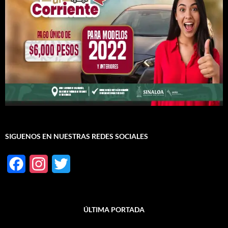
SIGUENOS EN NUESTRAS REDES SOCIALES
F
I
T
a
n
w
c
s
i
ÚLTIMA PORTADA
e
t
t