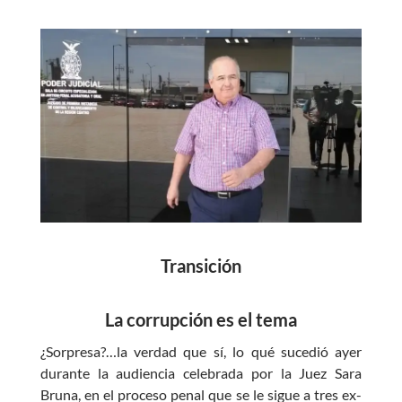
ac
h
w
es
e
at
itt
se
b
s
er
n
o
A
g
o
p
er
k
p
Transición
La corrupción es el tema
¿Sorpresa?…la verdad que sí, lo qué sucedió ayer
durante la audiencia celebrada por la Juez Sara
Bruna, en el proceso penal que se le sigue a tres ex-