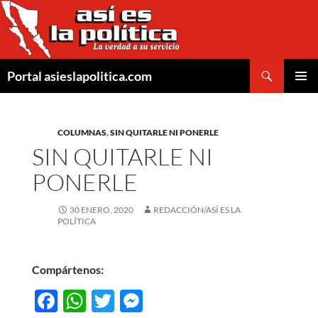
Saltar
al
contenido
Buscar
Portal asieslapolitica.com
MENÚ
PRINCI
COLUMNAS
,
SIN QUITARLE NI PONERLE
SIN QUITARLE NI
PONERLE
30 ENERO, 2020
REDACCIÓN/ASÍ ES LA
POLÍTICA
Compártenos:
F
W
T
M