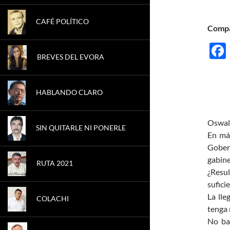
CAFÉ POLÍTICO
Compá
BREVES DEL EVORA
HABLANDO CLARO
Oswal
SIN QUITARLE NI PONERLE
En más
Gober
gabine
RUTA 2021
¿Resul
sufici
La lle
COLACHI
tenga 
No bas