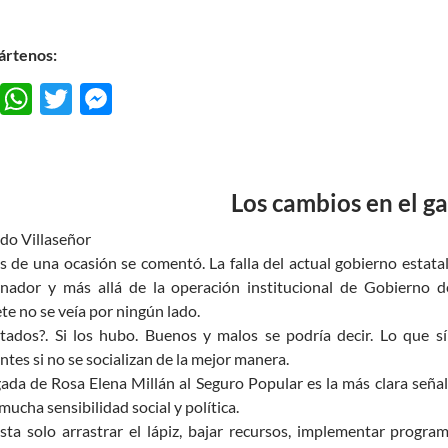
rtenos:
F
W
T
M
ac
h
w
es
e
at
itt
se
b
s
er
n
Los cambios en el g
o
A
g
do Villaseñor
o
p
er
 de una ocasión se comentó. La falla del actual gobierno estatal 
k
p
nador y más allá de la operación institucional de Gobierno d
te no se veía por ningún lado.
tados?. Si los hubo. Buenos y malos se podría decir. Lo que s
entes si no se socializan de la mejor manera.
gada de Rosa Elena Millán al Seguro Popular es la más clara señal
mucha sensibilidad social y política.
ta solo arrastrar el lápiz, bajar recursos, implementar program