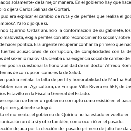
ados solamente- de la mejor manera. En el gobierno hay que hacer 
 lo dijera Carlos Salinas de Gortari.
 pudiera explicar el cambio de ruta y de perfiles que realiza el
mbios?. Ya lo dijo que sí.
ndo Quirino Ordaz anunció la conformación de su gabinete, los e
o malovista, exigía perfiles con alto reconocimiento social y sobre
de hacer política. Era urgente recuperar confianza primero que nad
 fuertes acusaciones de corrupción, de complicidades con la de
es del sexenio malovista, creaba una exigencia social de cambio de
ién podría cuestionar la honorabilidad de un doctor Alfredo Romá
 temas de corrupción como es la de Salud.
en podría señalar la falta de perfil y honorabilidad de Martha Ro
abberman en Agricultura, de Enrique Villa Rivera en SEP, de Ja
íos Estavillo en la Fiscalía General del Estado.
percepción de tener un gobierno corrupto como existió en el pasa
el primer gabinete se logró.
ta el momento, el gobierno de Quirino no ha estado envuelto en 
unicación un día sí y otro también, como ocurrió en el pasado.
lección dejada por la elección del pasado primero de julio fue cl