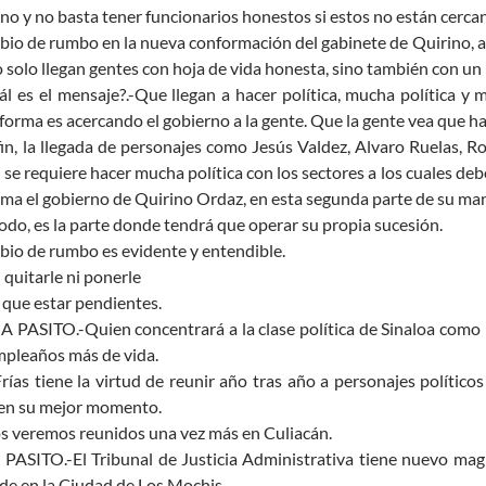
no y no basta tener funcionarios honestos si estos no están cercan
bio de rumbo en la nueva conformación del gabinete de Quirino, a 
 solo llegan gentes con hoja de vida honesta, sino también con un pe
ál es el mensaje?.-Que llegan a hacer política, mucha política y
forma es acercando el gobierno a la gente. Que la gente vea que h
fin, la llegada de personajes como Jesús Valdez, Alvaro Ruelas, R
se requiere hacer mucha política con los sectores a los cuales d
ma el gobierno de Quirino Ordaz, en esta segunda parte de su ma
odo, es la parte donde tendrá que operar su propia sucesión.
bio de rumbo es evidente y entendible.
n quitarle ni ponerle
que estar pendientes.
 PASITO.-Quien concentrará a la clase política de Sinaloa como l
mpleaños más de vida.
ías tiene la virtud de reunir año tras año a personajes político
 en su mejor momento.
s veremos reunidos una vez más en Culiacán.
ASITO.-El Tribunal de Justicia Administrativa tiene nuevo magi
de en la Ciudad de Los Mochis.