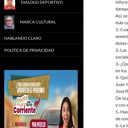
inform
DIÁLOGO DEPORTIVO
tiempo
Así se
MARCA CULTURAL
más ca
1.-Cua
sexeni
HABLANDO CLARO
dotes 
2.-Las
POLÍTICA DE PRIVACIDAD
social
3.-¿Qu
en los
4.-Qui
Juan H
José R
De la 
y con 
5.-Has
de com
6.-La 