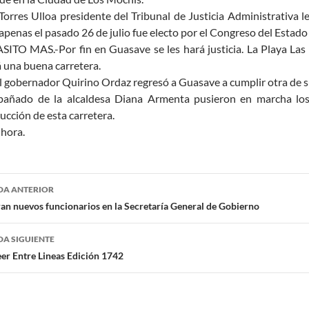
 Torres Ulloa presidente del Tribunal de Justicia Administrativa
apenas el pasado 26 de julio fue electo por el Congreso del Estado
ITO MAS.-Por fin en Guasave se les hará justicia. La Playa Las G
 una buena carretera.
l gobernador Quirino Ordaz regresó a Guasave a cumplir otra de
añado de la alcaldesa Diana Armenta pusieron en marcha los 
ucción de esta carretera.
 hora.
egación
DA ANTERIOR
n nuevos funcionarios en la Secretaría General de Gobierno
radas
A SIGUIENTE
eer Entre Lineas Edición 1742