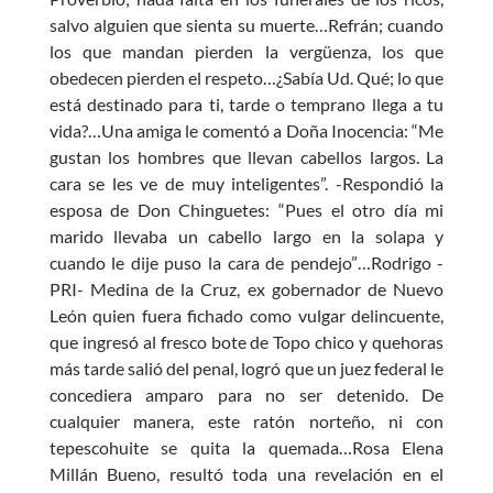
salvo alguien que sienta su muerte…Refrán; cuando
los que mandan pierden la vergüenza, los que
obedecen pierden el respeto…¿Sabía Ud. Qué; lo que
está destinado para ti, tarde o temprano llega a tu
vida?…Una amiga le comentó a Doña Inocencia: “Me
gustan los hombres que llevan cabellos largos. La
cara se les ve de muy inteligentes”. -Respondió la
esposa de Don Chinguetes: “Pues el otro día mi
marido llevaba un cabello largo en la solapa y
cuando le dije puso la cara de pendejo”…Rodrigo -
PRI- Medina de la Cruz, ex gobernador de Nuevo
León quien fuera fichado como vulgar delincuente,
que ingresó al fresco bote de Topo chico y quehoras
más tarde salió del penal, logró que un juez federal le
concediera amparo para no ser detenido. De
cualquier manera, este ratón norteño, ni con
tepescohuite se quita la quemada…Rosa Elena
Millán Bueno, resultó toda una revelación en el