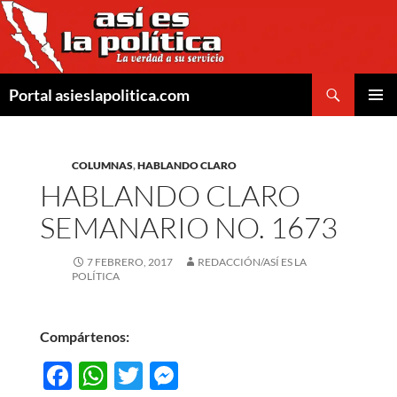
Saltar
al
contenido
Buscar
Portal asieslapolitica.com
MENÚ
PRINCI
COLUMNAS
,
HABLANDO CLARO
HABLANDO CLARO
SEMANARIO NO. 1673
7 FEBRERO, 2017
REDACCIÓN/ASÍ ES LA
POLÍTICA
Compártenos:
F
W
T
M