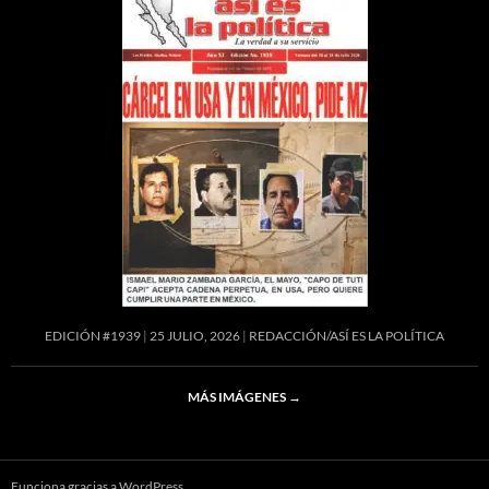
e
at
itt
se
k
a
b
s
er
n
m
o
A
g
o
p
er
k
p
EDICIÓN #1939
25 JULIO, 2026
REDACCIÓN/ASÍ ES LA POLÍTICA
MÁS IMÁGENES
→
Funciona gracias a WordPress