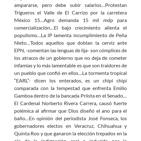
ampararse, pero debe subir salarios…Protestan
Trigueros el Valle de El Carrizo por la carretera
México 15…Agro demanda 15 mil mdp para
comercialización…El bajo crecimiento alienta el
populismo…La IP lamenta incumplimiento de Peña
Nieto…Todos aquellos que doblan la cerviz ante
EPN, -comentan las lenguas de lija- son cómplices de
los atracos de un gobierno que no deja de cometer
infamias y lo más lamentable es que son traidores de
un pueblo que confió en ellos…La tormenta tropical
“EARL”- dicen los enterados, es un chipi chipi
comparada con la tempestad que enfrenta Emilio
Gamboa dentro de la bancada Priista en el Senado…
El Cardenal Norberto Rivera Carrera, causó fuerte
polémica al afirmar que Dios diseñó el ano para el
baño…En opinión del periodista José Fonseca, los
gobernadores electos en Veracruz, Chihuahua y
Quinta Roo y que ganaron la elección trepados en la
ola de la indignación, real o inducida por la