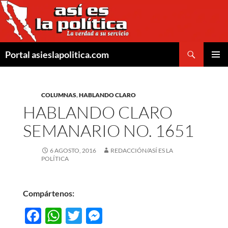
Saltar
al
contenido
Buscar
Portal asieslapolitica.com
MENÚ
PRINCI
COLUMNAS
,
HABLANDO CLARO
HABLANDO CLARO
SEMANARIO NO. 1651
6 AGOSTO, 2016
REDACCIÓN/ASÍ ES LA
POLÍTICA
Compártenos:
F
W
T
M