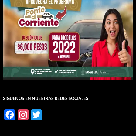
SIGUENOS EN NUESTRAS REDES SOCIALES
F
I
T
a
n
w