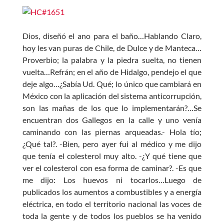
ac
h
w
es
e
at
itt
se
b
s
er
n
Dios, diseñó el ano para el baño…Hablando Claro,
o
A
g
hoy les van puras de Chile, de Dulce y de Manteca…
Proverbio; la palabra y la piedra suelta, no tienen
o
p
er
vuelta…Refrán; en el año de Hidalgo, pendejo el que
k
p
deje algo…¿Sabía Ud. Qué; lo único que cambiará en
México con la aplicación del sistema anticorrupción,
son las mañas de los que lo implementarán?…Se
encuentran dos Gallegos en la calle y uno venía
caminando con las piernas arqueadas.- Hola tío;
¿Qué tal?. -Bien, pero ayer fui al médico y me dijo
que tenía el colesterol muy alto. -¿Y qué tiene que
ver el colesterol con esa forma de caminar?. -Es que
me dijo: Los huevos ni tocarlos…Luego de
publicados los aumentos a combustibles y a energía
eléctrica, en todo el territorio nacional las voces de
toda la gente y de todos los pueblos se ha venido