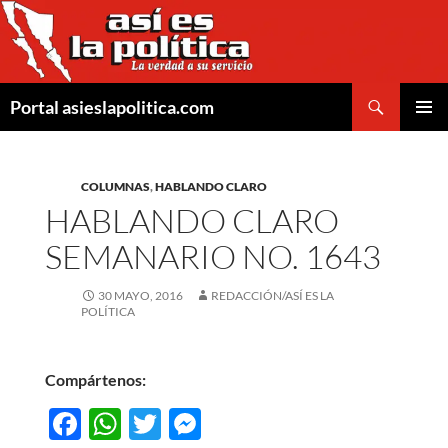
Saltar
al
contenido
Buscar
Portal asieslapolitica.com
MENÚ
PRINCI
COLUMNAS
,
HABLANDO CLARO
HABLANDO CLARO
SEMANARIO NO. 1643
30 MAYO, 2016
REDACCIÓN/ASÍ ES LA
POLÍTICA
Compártenos:
F
W
T
M