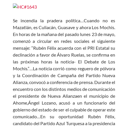
ac
h
w
es
e
at
itt
se
b
s
er
n
Se incendia la pradera política…Cuando no es
o
A
g
Mazatlán, es Culiacán, Guasave y ahora Los Mochis.
En horas de la mañana del pasado lunes 23 de mayo,
o
p
er
comenzó a circular en redes sociales el siguiente
k
p
mensaje: “Rubén Félix acuerda con el PRI Estatal su
declinación a favor de Álvaro Ruelas, se confirma en
las próximas horas la noticia- El Debate de Los
Mochis.”…La noticia corrió como reguero de pólvora
y la Coordinación de Campaña del Partido Nueva
Alianza, convocó a conferencia de prensa. Durante el
encuentro con los distintos medios de comunicación
el presidente de Nueva Alianzaen el municipio de
Ahome,Ángel Lozano, acusó a un funcionario del
gobierno del estado de ser el culpable de operar este
comunicado…En su oportunidad Rubén Félix,
candidato del Partido Azul Turquesa a la presidencia