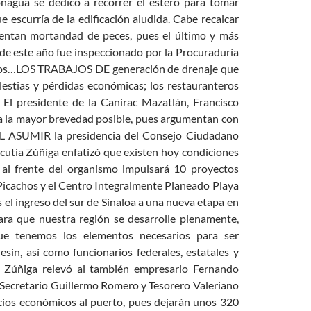
nagua se dedicó a recorrer el estero para tomar
 escurría de la edificación aludida. Cabe recalcar
sentan mortandad de peces, pues el último y más
o de este año fue inspeccionado por la Procuraduría
tados…LOS TRABAJOS DE generación de drenaje que
lestias y pérdidas económicas; los restauranteros
 El presidente de la Canirac Mazatlán, Francisco
o a la mayor brevedad posible, pues argumentan con
AL ASUMIR la presidencia del Consejo Ciudadano
cutia Zúñiga enfatizó que existen hoy condiciones
 al frente del organismo impulsará 10 proyectos
Picachos y el Centro Integralmente Planeado Playa
el ingreso del sur de Sinaloa a una nueva etapa en
ara que nuestra región se desarrolle plenamente,
ue tenemos los elementos necesarios para ser
esin, así como funcionarios federales, estatales y
ia Zúñiga relevó al también empresario Fernando
ecretario Guillermo Romero y Tesorero Valeriano
ios económicos al puerto, pues dejarán unos 320