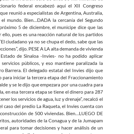
ncionario federal encabezó aquí el XII Congreso
que reunió a especialistas de Argentina, Australia,
en el mundo. Bien…DADA la cercanía del Segundo
próximo 5 de diciembre, el municipe dice que las
 ello, pues es una reacción natural de los partidos
“El ciudadano ya no se chupa el dedo, sabe que las
lecciones”, dijo. PESE A LA alta demanda de vivienda
 Estado de Sinaloa -Invies- no ha podido aplicar
ervicios públicos, y eso mantiene paralizada la
 Barrera. El delegado estatal del Invies dijo que
 para iniciar la tercera etapa del Fraccionamiento
alde y se le dijo que empezara por una cuadra para
da, en esa tercera etapa se tiene el dinero para 287
er los servicios de agua, luz y drenaje”, recalcó el
 caso del predio La Raqueta, el Invies cuenta con
 la construcción de 500 viviendas. Bien…LUEGO DE
rritos, autoridades de la Conagua y de la Jumapam
eral para tomar decisiones y hacer análisis de un