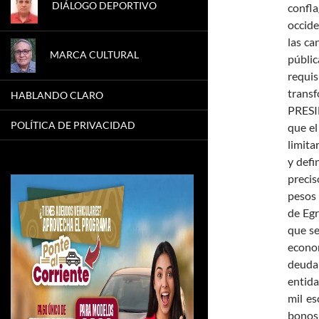
DIÁLOGO DEPORTIVO
confl
occide
las ca
MARCA CULTURAL
públic
requis
trans
HABLANDO CLARO
PRESI
POLÍTICA DE PRIVACIDAD
que el
limita
y defi
precis
pesos 
de Egr
que se
econom
deuda 
entida
mil es
bonos 