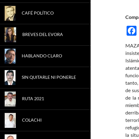
CAFÉ POLÍTICO
Compá
BREVES DEL EVORA
MAZATL
insist
HABLANDO CLARO
Islámi
atenta
funcio
SIN QUITARLE NI PONERLE
tanto,
de sus
de la 
RUTA 2021
miembr
derrib
terror
COLACHI
refugi
la sit