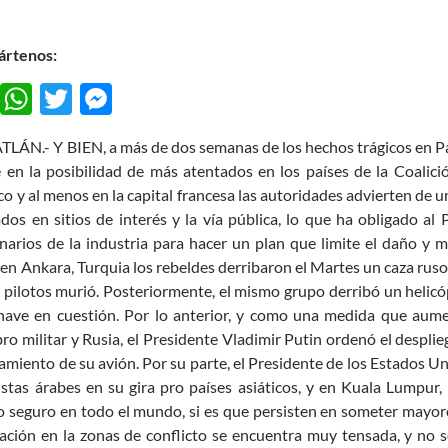
rtenos:
F
W
T
M
ac
h
w
es
ÁN.- Y BIEN, a más de dos semanas de los hechos trágicos en Pari
e
at
itt
se
e en la posibilidad de más atentados en los países de la Coalic
b
s
er
n
co y al menos en la capital francesa las autoridades advierten de 
o
A
g
dos en sitios de interés y la vía pública, lo que ha obligado al
narios de la industria para hacer un plan que limite el daño y m
o
p
er
 en Ankara, Turquia los rebeldes derribaron el Martes un caza ruso a
k
p
 pilotos murió. Posteriormente, el mismo grupo derribó un helicóp
nave en cuestión. Por lo anterior, y como una medida que aume
o militar y Rusia, el Presidente Vladimir Putin ordenó el desplie
amiento de su avión. Por su parte, el Presidente de los Estados 
istas árabes en su gira pro países asiáticos, y en Kuala Lumpu
o seguro en todo el mundo, si es que persisten en someter mayor
uación en la zonas de conflicto se encuentra muy tensada, y no 