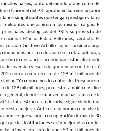
e muchos países, tanto del mundo árabe como del
tico Nacional del PRI aprobó en su reunión abrir
dadanos simpatizantes que tengan prestigio y fama
os militantes que aspiren a los mismos cargos. El
 principales ideológicos del PRI y su proyecto de
e nacional Manlio Fabio Beltrones, verdad?…EL
strucción Gustavo Arballo Luján, consideró aquí
s ciudadanos por la reducción en la obra pública, y
a que las circunstancias económicas están afectando
to de inversión y eso es lo que vemos con tristeza”,
e 2015 entró en un recorte de 129 mil millones de
s similar. “Ya conocemos los datos del Presupuesto
o de 129 mil millones, pero esto también nos dice
en lo general, donde se mueven muchas ramas de la
MO la infraestructura educativa sigue siendo una
a necesita mejorar. Ante este panorama que vive la
tiva anunció que va por la recuperación de más de 30
 aquí que las instituciones serán mejoradas con los
aís: la inversión será de unos 50 mil millones de