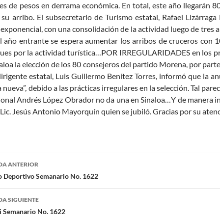
es de pesos en derrama económica. En total, este año llegarán 80
su arribo. El subsecretario de Turismo estatal, Rafael Lizárraga
exponencial, con una consolidación de la actividad luego de tres a
l año entrante se espera aumentar los arribos de cruceros con 10
ues por la actividad turística…POR IRREGULARIDADES en los proc
aloa la elección de los 80 consejeros del partido Morena, por part
dirigente estatal, Luis Guillermo Benítez Torres, informó que la 
 nueva”, debido a las prácticas irregulares en la selección. Tal p
ional Andrés López Obrador no da una en Sinaloa…Y de manera in
 Lic. Jesús Antonio Mayorquín quien se jubiló. Gracias por su atenc
egación
DA ANTERIOR
o Deportivo Semanario No. 1622
radas
A SIGUIENTE
i Semanario No. 1622