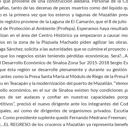
do que proviene de una construcción aledaña. Personal de la Co
afías, tanto de las decenas de peces muertos como del líquido que
o es la primera vez que los esteros y lagunas de Mazatlán pre
te registro proviene de la Laguna de El Camarón, que el 8 de juli
al de Protección al Ambiente (Profepa). Esperamos haya resul
lizan en el área del Centro Histórico ya empezaron a causar mo
os en la zona de la Plazuela Machado piden agilizar las obras.
aga Sánchez, solicita a las autoridades que se culmine el proyect
 que los negocios están teniendo pérdidas económicas. Será?…
l Desarrollo Económico de Sinaloa Zona Sur 2015-2018 Sergio Es
que ésta región se desarrolle plenamente y durante su gestión
antes como la Presa Santa María al Módulo de Riego de la Presa 
tu en Teacapán y la modernización del puerto de Mazatlán. “Vemos 
ollo económico, en el sur de Sinaloa existen hoy condiciones p
os de ser audaces y confiar en nuestras capacidades porq
itivos”, precisó el nuevo dirigente ante los integrantes del Cod
ipales, así como de dirigentes de organismos privados. Escut
o. Como presidente suplente quedó Fernando Medrano Freeman; S
z…EL REGRESO de los cruceros a Mazatlán ya representa benefic