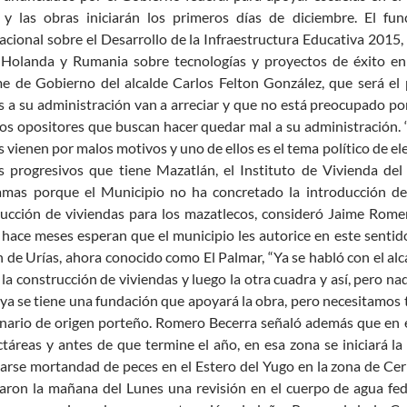
 y las obras iniciarán los primeros días de diciembre. El fu
acional sobre el Desarrollo de la Infraestructura Educativa 2015, 
, Holanda y Rumania sobre tecnologías y proyectos de éxito 
e de Gobierno del alcalde Carlos Felton González, que será el 
as a su administración van a arreciar y que no está preocupado por
cos opositores que buscan hacer quedar mal a su administración. 
as vienen por malos motivos y uno de ellos es el tema político de e
s progresivos que tiene Mazatlán, el Instituto de Vivienda del
amas porque el Municipio no ha concretado la introducción de s
ucción de viviendas para los mazatlecos, consideró Jaime Romero
hace meses esperan que el municipio les autorice en este sentido
 de Urías, ahora conocido como El Palmar, “Ya se habló con el alc
r la construcción de viviendas y luego la otra cuadra y así, pero na
 ya se tiene una fundación que apoyará la obra, pero necesitamos ten
nario de origen porteño. Romero Becerra señaló además que en el
táreas y antes de que termine el año, en esa zona se iniciará
arse mortandad de peces en el Estero del Yugo en la zona de Ce
aron la mañana del Lunes una revisión en el cuerpo de agua fed