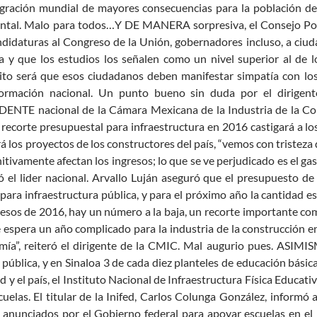
agración mundial de mayores consecuencias para la población d
ntal. Malo para todos…Y DE MANERA sorpresiva, el Consejo Polí
ndidaturas al Congreso de la Unión, gobernadores incluso, a ciu
a y que los estudios los señalen como un nivel superior al de l
ito será que esos ciudadanos deben manifestar simpatía con los
formación nacional. Un punto bueno sin duda por el dirigent
DENTE nacional de la Cámara Mexicana de la Industria de la Con
 recorte presupuestal para infraestructura en 2016 castigará a lo
rá los proyectos de los constructores del país, “vemos con tristez
nitivamente afectan los ingresos; lo que se ve perjudicado es el gas
ó el lider nacional. Arvallo Luján aseguró que el presupuesto d
para infraestructura pública, y para el próximo año la cantidad e
esos de 2016, hay un número a la baja, un recorte importante com
 espera un año complicado para la industria de la construcción 
ía”, reiteró el dirigente de la CMIC. Mal augurio pues. ASIMIS
pública, y en Sinaloa 3 de cada diez planteles de educación básic
d y el país, el Instituto Nacional de Infraestructura Física Educa
cuelas. El titular de la Inifed, Carlos Colunga González, informó
anunciados por el Gobierno federal para apoyar escuelas en el p