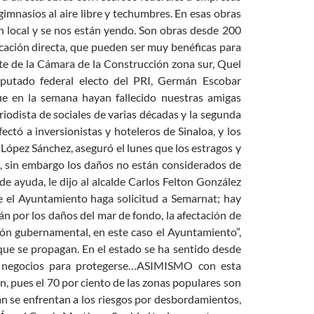
gimnasios al aire libre y techumbres. En esas obras
n local y se nos están yendo. Son obras desde 200
icación directa, que pueden ser muy benéficas para
ente de la Cámara de la Construcción zona sur, Quel
iputado federal electo del PRI, Germán Escobar
 en la semana hayan fallecido nuestras amigas
riodista de sociales de varias décadas y la segunda
tó a inversionistas y hoteleros de Sinaloa, y los
 López Sánchez, aseguró el lunes que los estragos y
e, sin embargo los daños no están considerados de
e ayuda, le dijo al alcalde Carlos Felton González
e el Ayuntamiento haga solicitud a Semarnat; hay
n por los daños del mar de fondo, la afectación de
ión gubernamental, en este caso el Ayuntamiento”,
 que se propagan. En el estado se ha sentido desde
s negocios para protegerse…ASIMISMO con esta
n, pues el 70 por ciento de las zonas populares son
án se enfrentan a los riesgos por desbordamientos,