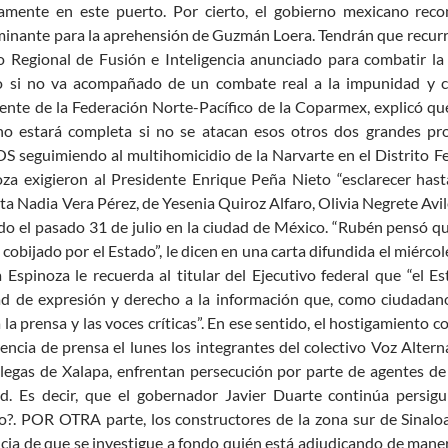
samente en este puerto. Por cierto, el gobierno mexicano rec
inante para la aprehensión de Guzmán Loera. Tendrán que recurrir 
 Regional de Fusión e Inteligencia anunciado para combatir la 
 si no va acompañado de un combate real a la impunidad y cor
ente de la Federación Norte-Pacífico de la Coparmex, explicó que 
no estará completa si no se atacan esos otros dos grandes pr
seguimiendo al multihomicidio de la Narvarte en el Distrito Fede
za exigieron al Presidente Enrique Peña Nieto “esclarecer hast
sta Nadia Vera Pérez, de Yesenia Quiroz Alfaro, Olivia Negrete Avi
do el pasado 31 de julio en la ciudad de México. “Rubén pensó que
 cobijado por el Estado”, le dicen en una carta difundida el miércol
a Espinoza le recuerda al titular del Ejecutivo federal que “el 
ad de expresión y derecho a la información que, como ciudadano
 la prensa y las voces críticas”. En ese sentido, el hostigamiento 
encia de prensa el lunes los integrantes del colectivo Voz Alter
legas de Xalapa, enfrentan persecución por parte de agentes de
ad. Es decir, que el gobernador Javier Duarte continúa persigu
?. POR OTRA parte, los constructores de la zona sur de Sinaloa 
cia de que se investigue a fondo quién está adjudicando de maner