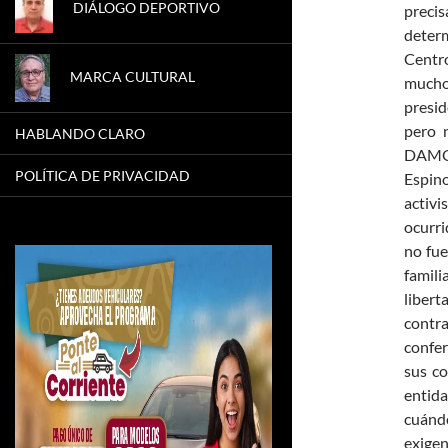
DIÁLOGO DEPORTIVO
preci
determ
Centro
MARCA CULTURAL
mucho
presid
pero 
HABLANDO CLARO
DAMOS 
POLÍTICA DE PRIVACIDAD
Espino
activi
ocurri
no fue
famili
libert
contra
confer
sus co
entid
cuándo
exigen