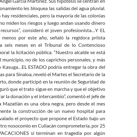
 Ángel García Martínez. Sus hipótesis se centran en
onamiento les bloquea las salidas del agua pluvial.
hay residenciales, pero la mayoría de las colonias
e no miden los riesgos y luego andan usando dinero
recursos”, consideró el joven profesionista…Y EL
l menos por este año, señaló la regidora priista
a seis meses en el Tribunal de lo Contencioso
l la licitación pública. “Nuestro alcalde se está
 municipio, no de los caprichos personales, y más
só Kasuga…EL ESTADO podría entregar la obra del
 para Sinaloa, reveló el Martes el Secretario de la
rto, donde participó en la reunión de Seguridad de
guró que el trato sigue en marcha y que el objetivo
rar la donación y el intercambio”, comentó el jefe de
a Mazatlán es una obra negra, pero desde el mes
lmente la construcción de un nuevo hospital para
valado el proyecto que propone el Estado bajo un
 otro nosocomio en Culiacán comprometería, por 25
S VACACIONES sí terminan en tragedia por algún