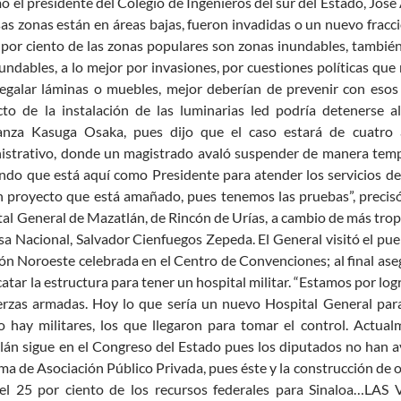
ó el presidente del Colegio de Ingenieros del sur del Estado, José
as zonas están en áreas bajas, fueron invadidas o un nuevo fracci
 por ciento de las zonas populares son zonas inundables, también 
undables, a lo mejor por invasiones, por cuestiones políticas qu
egalar láminas o muebles, mejor deberían de prevenir con esos 
to de la instalación de las luminarias led podría detenerse a
anza Kasuga Osaka, pues dijo que el caso estará de cuatro 
strativo, donde un magistrado avaló suspender de manera tempora
ndo que está aquí como Presidente para atender los servicios del
n proyecto que está amañado, pues tenemos las pruebas”, preci
al General de Mazatlán, de Rincón de Urías, a cambio de más tropas
a Nacional, Salvador Cienfuegos Zepeda. El General visitó el pue
ión Noroeste celebrada en el Centro de Convenciones; al final ase
catar la estructura para tener un hospital militar. “Estamos por log
uerzas armadas. Hoy lo que sería un nuevo Hospital General par
 hay militares, los que llegaron para tomar el control. Actua
án sigue en el Congreso del Estado pues los diputados no han a
a de Asociación Público Privada, pues éste y la construcción de
 el 25 por ciento de los recursos federales para Sinaloa…LA