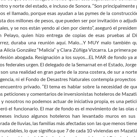
ntro y norte del estado, e incluso de Sonora. “Son principalmente 
s el llamado, porque esas ayudan a las pymes de la construcció
sta dos millones de pesos, que pueden ser por invitación o adjud
cales, y se nos están yendo al cien por ciento”, aseguró el presid
n Pelayo, quien hizo entrega de copias de esas pruebas al D
rrez, duraba una reunión aquí. Malo…Y MUY malo también que
 Alicia González “Malicia” y Clara Zúñiga Vizcarra. La primera pe
fesión abogada. Resignación a los suyos…EL MAR de fondo ya afec
os federales urgen. El delegado de la Semarnat en el Estado, Jorge
son una realidad en gran parte de la zona costera, de sur a nort
gencia, ni el Fondo de Desastres Naturales contempla proyectos d
encuentro privado. “El tema es hablar sobre la necesidad de qu
 peticiones y comentarios de inversionistas hoteleros de Mazatlá
y nosotros no podemos actuar de iniciativa propia, es una petic
eró el funcionario. El mar de fondo es el movimiento de las olas
meses incluso algunos hoteleros han levantado muros en su
ada de lluvias, las familias más afectadas son las que menos tiene
inundables, lo que significa que 7 de cada 10 viviendas en Mazatl