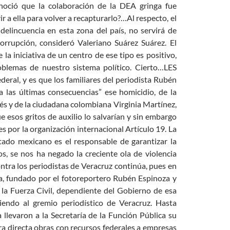
onoció que la colaboración de la DEA gringa fue
a ella para volver a recapturarlo?…Al respecto, el
delincuencia en esta zona del país, no servirá de
rupción, consideró Valeriano Suárez Suárez. El
la iniciativa de un centro de ese tipo es positivo,
oblemas de nuestro sistema político. Cierto…LES
ral, y es que los familiares del periodista Rubén
a las últimas consecuencias” ese homicidio, de la
lés y de la ciudadana colombiana Virginia Martínez,
 esos gritos de auxilio lo salvarían y sin embargo
es por la organización internacional Artículo 19. La
Estado mexicano es el responsable de garantizar la
s, se nos ha negado la creciente ola de violencia
contra los periodistas de Veracruz continúa, pues en
na, fundado por el fotoreportero Rubén Espinoza y
 la Fuerza Civil, dependiente del Gobierno de esa
iendo al gremio periodístico de Veracruz. Hasta
llevaron a la Secretaría de la Función Pública su
a directa obras con recursos federales a empresas