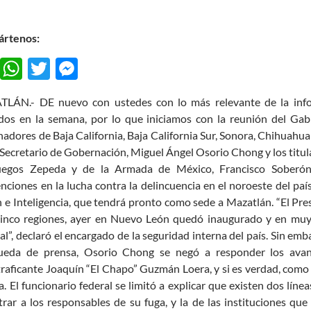
rtenos:
F
W
T
M
ac
h
w
es
LÁN.- DE nuevo con ustedes con lo más relevante de la inform
e
at
itt
se
idos en la semana, por lo que iniciamos con la reunión del Gab
b
s
er
n
adores de Baja California, Baja California Sur, Sonora, Chihuahua 
o
A
g
 Secretario de Gobernación, Miguel Ángel Osorio Chong y los titul
uegos Zepeda y de la Armada de México, Francisco Soberón 
o
p
er
ciones en la lucha contra la delincuencia en el noroeste del paí
k
p
 e Inteligencia, que tendrá pronto como sede a Mazatlán. “El Pre
cinco regiones, ayer en Nuevo León quedó inaugurado y en muy
al”, declaró el encargado de la seguridad interna del país. Sin em
ueda de prensa, Osorio Chong se negó a responder los avanc
raficante Joaquín “El Chapo” Guzmán Loera, y si es verdad, como
a. El funcionario federal se limitó a explicar que existen dos líne
rar a los responsables de su fuga, y la de las instituciones qu