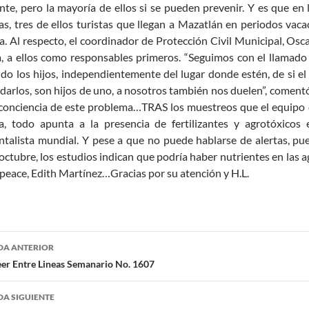
nte, pero la mayoría de ellos si se pueden prevenir. Y es que en
as, tres de ellos turistas que llegan a Mazatlán en periodos vacac
a. Al respecto, el coordinador de Protección Civil Municipal, Osc
a, a ellos como responsables primeros. “Seguimos con el llamado 
do los hijos, independientemente del lugar donde estén, de si el
darlos, son hijos de uno, a nosotros también nos duelen”, comentó 
onciencia de este problema…TRAS los muestreos que el equipo d
oa, todo apunta a la presencia de fertilizantes y agrotóxicos 
talista mundial. Y pese a que no puede hablarse de alertas, pue
octubre, los estudios indican que podría haber nutrientes en las a
eace, Edith Martínez…Gracias por su atención y H.L.
egación
DA ANTERIOR
eer Entre Lineas Semanario No. 1607
radas
A SIGUIENTE