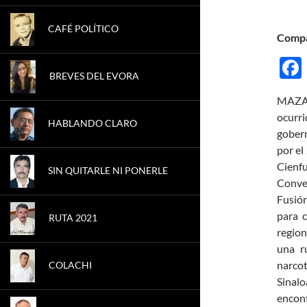
CAFÉ POLÍTICO
Compá
BREVES DEL EVORA
MAZAT
ocurr
HABLANDO CLARO
gobern
por el
Cienf
SIN QUITARLE NI PONERLE
Conven
Fusión
para 
RUTA 2021
region
una r
narcot
COLACHI
Sinalo
encont