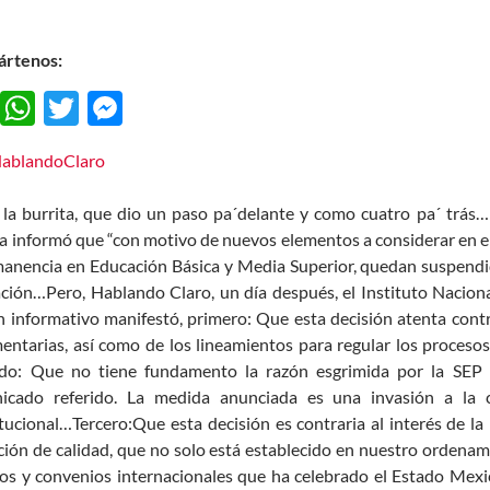
rtenos:
F
W
T
M
ac
h
w
es
e
at
itt
se
b
s
er
n
la burrita, que dio un paso pa´delante y como cuatro pa´ trás…
o
A
g
a informó que “con motivo de nuevos elementos a considerar en el
anencia en Educación Básica y Media Superior, quedan suspendid
o
p
er
ación…Pero, Hablando Claro, un día después, el Instituto Nacion
k
p
n informativo manifestó, primero: Que esta decisión atenta contra
entarias, así como de los lineamientos para regular los proceso
do: Que no tiene fundamento la razón esgrimida por la SEP 
icado referido. La medida anunciada es una invasión a la
tucional…Tercero:Que esta decisión es contraria al interés de la
ión de calidad, que no solo está establecido en nuestro ordenami
os y convenios internacionales que ha celebrado el Estado Mex