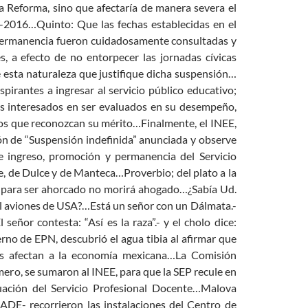
la Reforma, sino que afectaría de manera severa el
5-2016…Quinto: Que las fechas establecidas en el
y permanencia fueron cuidadosamente consultadas y
, a efecto de no entorpecer las jornadas cívicas
de esta naturaleza que justifique dicha suspensión…
pirantes a ingresar al servicio público educativo;
s interesados en ser evaluados en su desempeño,
vos que reconozcan su mérito…Finalmente, el INEE,
ión de “Suspensión indefinida” anunciada y observe
e ingreso, promoción y permanencia del Servicio
, de Dulce y de Manteca…Proverbio; del plato a la
e para ser ahorcado no morirá ahogado…¿Sabía Ud.
il aviones de USA?…Está un señor con un Dálmata.-
 señor contesta: “Así es la raza”.- y el cholo dice:
rno de EPN, descubrió el agua tibia al afirmar que
años afectan a la economía mexicana…La Comisión
ro, se sumaron al INEE, para que la SEP recule en
uación del Servicio Profesional Docente…Malova
DE- recorrieron las instalaciones del Centro de