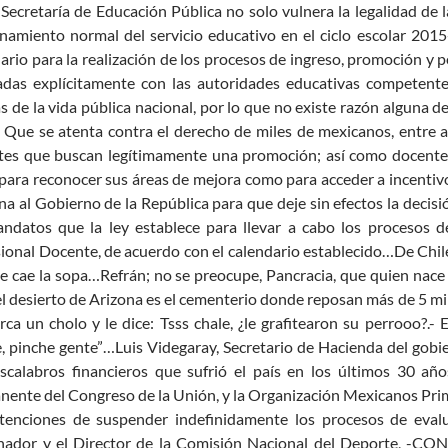
 Secretaría de Educación Pública no solo vulnera la legalidad de 
namiento normal del servicio educativo en el ciclo escolar 201
ario para la realización de los procesos de ingreso, promoción 
das explícitamente con las autoridades educativas competentes
s de la vida pública nacional, por lo que no existe razón alguna 
 Que se atenta contra el derecho de miles de mexicanos, entre as
tes que buscan legítimamente una promoción; así como docente
para reconocer sus áreas de mejora como para acceder a incenti
a al Gobierno de la República para que deje sin efectos la decis
andatos que la ley establece para llevar a cabo los procesos d
ional Docente, de acuerdo con el calendario establecido…De Chile
e cae la sopa…Refrán; no se preocupe, Pancracia, que quien nac
l desierto de Arizona es el cementerio donde reposan más de 5 m
rca un cholo y le dice: Tsss chale, ¿le grafitearon su perrooo?.- El
, pinche gente”…Luis Videgaray, Secretario de Hacienda del gobie
escalabros financieros que sufrió el país en los últimos 30 
ente del Congreso de la Unión, y la Organización Mexicanos Prime
ntenciones de suspender indefinidamente los procesos de eval
nador y el Director de la Comisión Nacional del Deporte, -CONA