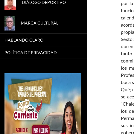
DIÁLOGO DEPORTIVO
por la
funcio
calend
MARCA CULTURAL
acorda
propia
Sexto:
HABLANDO CLARO
docen
POLÍTICA DE PRIVACIDAD
tanto 
conmin
los m
Profes
boca s
Qué; e
se ace
“Chale
los d
Perman
sus i
gober