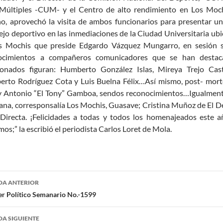
Múltiples -CUM- y el Centro de alto rendimiento en Los Mo
o, aprovechó la visita de ambos funcionarios para presentar u
jo deportivo en las inmediaciones de la Ciudad Universitaria u
s Mochis que preside Edgardo Vázquez Mungarro, en sesión s
ocimientos a compañeros comunicadores que se han destacad
donados figuran: Humberto González Islas, Mireya Trejo Casti
rto Rodríguez Cota y Luis Buelna Félix…Así mismo, post- morte
y Antonio “El Tony” Gamboa, sendos reconocimientos…Igualmente,
na, corresponsalía Los Mochis, Guasave; Cristina Muñoz de El De
 Directa. ¡Felicidades a todas y todos los homenajeados este a
os;” la escribió el periodista Carlos Loret de Mola.
egación
DA ANTERIOR
er Político Semanario No.-1599
radas
A SIGUIENTE