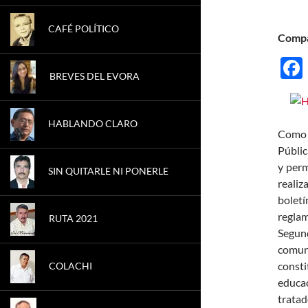
CAFÉ POLÍTICO
Compá
BREVES DEL EVORA
HABLANDO CLARO
Como 
Públic
y perm
SIN QUITARLE NI PONERLE
realiz
boletí
reglam
RUTA 2021
Segun
comun
consti
COLACHI
educac
tratad